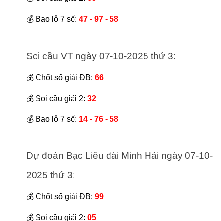
💰 Bao lô 7 số: 
47 - 97 - 58 
Soi cầu VT ngày 07-10-2025 thứ 3:
💰 Chốt số giải ĐB:
 66 
💰 Soi cầu giải 2:
 32 
💰 Bao lô 7 số: 
14 - 76 - 58 
Dự đoán Bạc Liêu đài Minh Hải ngày 07-10-
2025 thứ 3:
💰 Chốt số giải ĐB:
 99 
💰 Soi cầu giải 2: 
05 