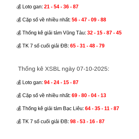
💰 Loto gan: 
21 - 54 - 36 - 87 
💰 Cặp số về nhiều nhất:
 56 - 47 - 09 - 88 
💰 Thống kê giải tám Vũng Tàu: 
32 - 15 - 87 - 45 
💰 TK 7 số cuối giải ĐB:
 65 - 31 - 48 - 79 
 Thống kê XSBL ngày 07-10-2025:
💰 Loto gan: 
94 - 24 - 15 - 87 
💰 Cặp số về nhiều nhất: 
69 - 80 - 04 - 13 
💰 Thống kê giải tám Bạc Liêu: 
64 - 35 - 11 - 87 
💰 TK 7 số cuối giải ĐB: 
98 - 53 - 16 - 87 