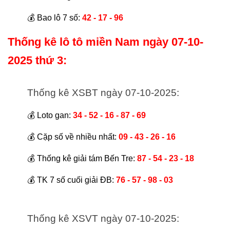
💰 Bao lô 7 số: 
42 - 17 - 96 
Thống kê lô tô miền Nam ngày 07-10-
2025 thứ 3:
Thống kê XSBT ngày 07-10-2025: 
💰 Loto gan: 
34 - 52 - 16 - 87 - 69 
💰 Cặp số về nhiều nhất: 
09 - 43 - 26 - 16 
💰 Thống kê giải tám Bến Tre: 
87 - 54 - 23 - 18 
💰 TK 7 số cuối giải ĐB: 
76 - 57 - 98 - 03 
Thống kê XSVT ngày 07-10-2025: