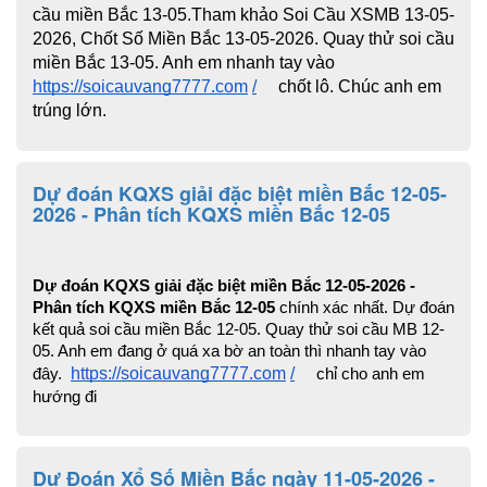
cầu miền Bắc 13-05.Tham khảo Soi Cầu XSMB 13-05-
2026, Chốt Số Miền Bắc 13-05-2026. Quay thử soi cầu 
miền Bắc 13-05. Anh em nhanh tay vào 
https://soicauvang7777.com
/
    chốt lô. Chúc anh em 
trúng lớn.
Dự đoán KQXS giải đặc biệt miền Bắc 12-05-
2026 - Phân tích KQXS miền Bắc 12-05
Dự đoán KQXS giải đặc biệt miền Bắc 12-05-2026 - 
Phân tích KQXS miền Bắc 12-05 
chính xác nhất. Dự đoán 
kết quả soi cầu miền Bắc 12-05. Quay thử soi cầu MB 12-
05. Anh em đang ở quá xa bờ an toàn thì nhanh tay vào 
https://soicauvang7777.com
/
đây. 
  chỉ cho anh em 
hướng đi
Dự Đoán Xổ Số Miền Bắc ngày 11-05-2026 -