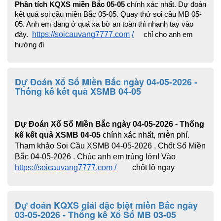
Phân tích KQXS miền Bắc 05-05 
chính xác nhất. Dự đoán 
kết quả soi cầu miền Bắc 05-05. Quay thử soi cầu MB 05-
05. Anh em đang ở quá xa bờ an toàn thì nhanh tay vào 
https://soicauvang7777.com
/
đây. 
  chỉ cho anh em 
hướng đi
Dự Đoán Xổ Số Miền Bắc ngày 04-05-2026 -
Thống kế kết quả XSMB 04-05
Dự Đoán Xổ Số Miền Bắc ngày 04-05-2026 -
Thống 
kế kết quả XSMB 04-05 
chính xác nhất, miễn phí. 
Tham khảo Soi Cầu XSMB 04-05-2026 , Chốt Số Miền 
Bắc 04-05-2026 . Chúc anh em trúng lớn! Vào  
https://soicauvang7777.com
/
       chốt lô ngay
Dự đoán KQXS giải đặc biệt miền Bắc ngày
03-05-2026 - Thống kê Xổ Số MB 03-05